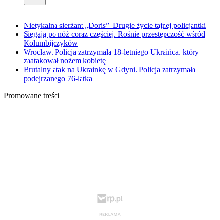
Nietykalna sierżant „Doris”. Drugie życie tajnej policjantki
Sięgają po nóż coraz częściej. Rośnie przestępczość wśród
Kolumbijczyków
Wrocław. Policja zatrzymała 18-letniego Ukraińca, który
zaatakował nożem kobietę
Brutalny atak na Ukrainkę w Gdyni. Policja zatrzymała
podejrzanego 76-latka
Promowane treści