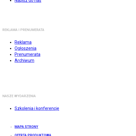
Napisz do nas
REKLAMA I PRENUMERATA
Reklama
Ogłoszenia
Prenumerata
Archiwum
NASZE WYDARZENIA
Szkolenia i konferencje
MAPA STRONY
OFERTA PRODUKTOWA