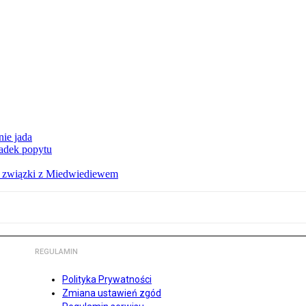
nie jada
adek popytu
a związki z Miedwiediewem
REGULAMIN
Polityka Prywatności
Zmiana ustawień zgód