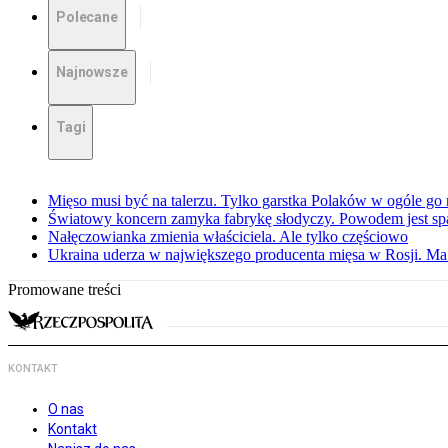
Polecane
Najnowsze
Tagi
Mięso musi być na talerzu. Tylko garstka Polaków w ogóle go 
Światowy koncern zamyka fabrykę słodyczy. Powodem jest sp
Nałęczowianka zmienia właściciela. Ale tylko częściowo
Ukraina uderza w największego producenta mięsa w Rosji. M
Promowane treści
KONTAKT
O nas
Kontakt