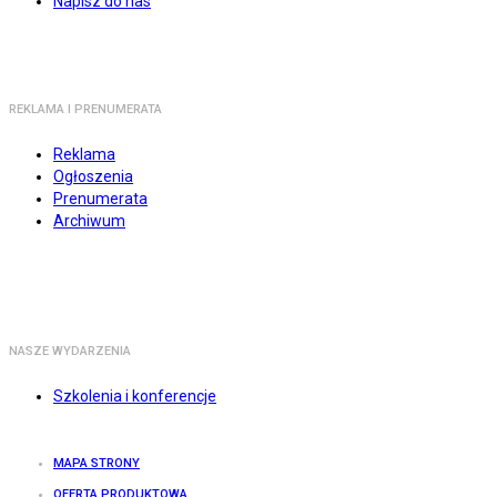
Napisz do nas
REKLAMA I PRENUMERATA
Reklama
Ogłoszenia
Prenumerata
Archiwum
NASZE WYDARZENIA
Szkolenia i konferencje
MAPA STRONY
OFERTA PRODUKTOWA