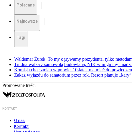
Polecane
Najnowsze
Tagi
Waldemar Żurek: To my ogrywamy prezydenta, tylko metoda
Trudna walka z samowolą budowlaną. NIK wini gminy i nadzór
Komisja chce zmian w prawie. 10-latek ma mieć do powiedzen
Zakaz wyjazdu do sanatorium przez rok. Resort planuje „kary”
Promowane treści
KONTAKT
O nas
Kontakt