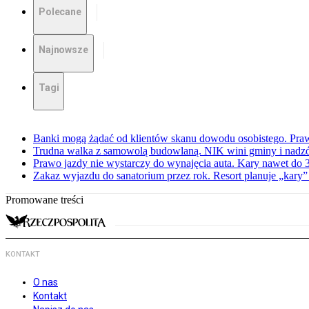
Polecane
Najnowsze
Tagi
Banki mogą żądać od klientów skanu dowodu osobistego. Praw
Trudna walka z samowolą budowlaną. NIK wini gminy i nadzór
Prawo jazdy nie wystarczy do wynajęcia auta. Kary nawet do 30
Zakaz wyjazdu do sanatorium przez rok. Resort planuje „kary”
Promowane treści
KONTAKT
O nas
Kontakt