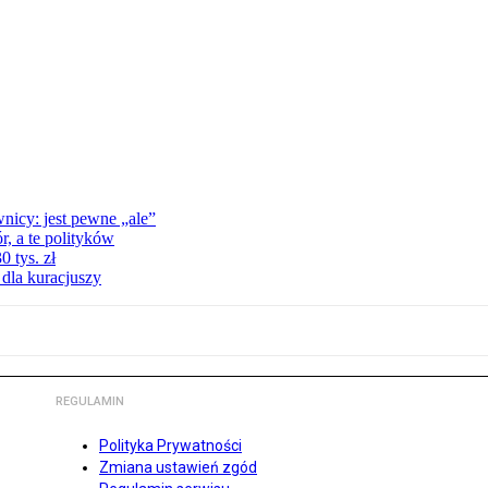
nicy: jest pewne „ale”
, a te polityków
 tys. zł
 dla kuracjuszy
REGULAMIN
Polityka Prywatności
Zmiana ustawień zgód