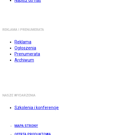
Napisz do nas
REKLAMA I PRENUMERATA
Reklama
Ogłoszenia
Prenumerata
Archiwum
NASZE WYDARZENIA
Szkolenia i konferencje
MAPA STRONY
OFERTA PRODUKTOWA