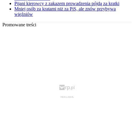
Pijani kierowcy z zakazem prowadzenia pójdą za kratki
Mniej osób za kratami niż za PiS, ale znów przybywa
więźniów
Promowane treści