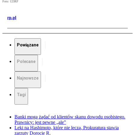
Foto: 123RF
rp.pl
Powiązane
Polecane
Najnowsze
Tagi
Banki mogą żądać od klientów skanu dowodu osobistego.
Prawnicy: jest pewne „ale”
Leki na Hashimoto, które nie leczą. Prokuratura stawia
zarzuty Dorocie R.