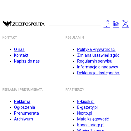
KONTAKT
REGULAMIN
O nas
Polityka Prywatności
Kontakt
Zmiana ustawień zgód
Napisz do nas
Regulamin serwisu
Informacje o nadawcy
Deklaracja dostępności
REKLAMA I PRENUMERATA
PARTNERZY
Reklama
E-kiosk.pl
Ogłoszenia
E-gazety.pl
Prenumerata
Nexto.pl
Archiwum
Mała księgowość
Kancelarierp.pl
Wieści Rolnicze