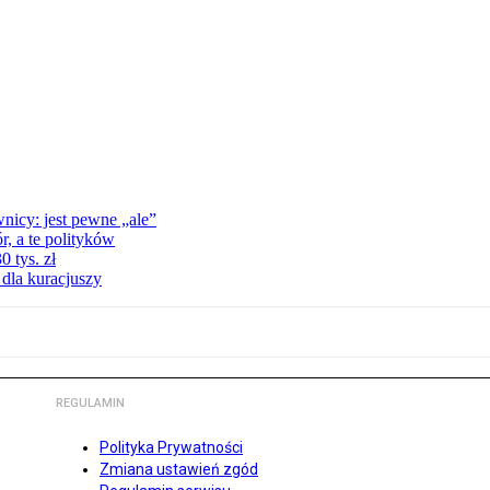
nicy: jest pewne „ale”
, a te polityków
 tys. zł
 dla kuracjuszy
REGULAMIN
Polityka Prywatności
Zmiana ustawień zgód