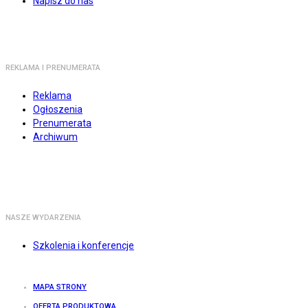
Napisz do nas
REKLAMA I PRENUMERATA
Reklama
Ogłoszenia
Prenumerata
Archiwum
NASZE WYDARZENIA
Szkolenia i konferencje
MAPA STRONY
OFERTA PRODUKTOWA