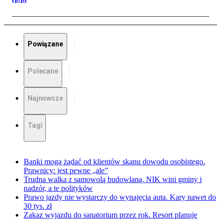
Powiązane
Polecane
Najnowsze
Tagi
Banki mogą żądać od klientów skanu dowodu osobistego.
Prawnicy: jest pewne „ale”
Trudna walka z samowolą budowlaną. NIK wini gminy i
nadzór, a te polityków
Prawo jazdy nie wystarczy do wynajęcia auta. Kary nawet do
30 tys. zł
Zakaz wyjazdu do sanatorium przez rok. Resort planuje