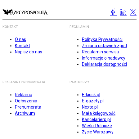
KONTAKT
REGULAMIN
O nas
Polityka Prywatności
Kontakt
Zmiana ustawień zgód
Napisz do nas
Regulamin serwisu
Informacje o nadawcy
Deklaracja dostępności
REKLAMA I PRENUMERATA
PARTNERZY
Reklama
E-kiosk.pl
Ogłoszenia
E-gazety.pl
Prenumerata
Nexto.pl
Archiwum
Mała księgowość
Kancelarierp.pl
Wieści Rolnicze
Życie Warszawy