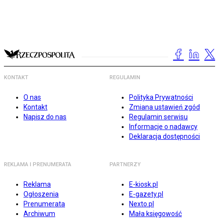
KONTAKT
REGULAMIN
O nas
Polityka Prywatności
Kontakt
Zmiana ustawień zgód
Napisz do nas
Regulamin serwisu
Informacje o nadawcy
Deklaracja dostępności
REKLAMA I PRENUMERATA
PARTNERZY
Reklama
E-kiosk.pl
Ogłoszenia
E-gazety.pl
Prenumerata
Nexto.pl
Archiwum
Mała księgowość