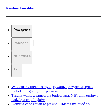
Karolina Kowalska
Powiązane
Polecane
Najnowsze
Tagi
Waldemar Żurek: To my ogrywamy prezydenta, tylko
metodami zgodnymi z prawem
Trudna walka z samowolą budowlaną. NIK wini gminy i
nadzór, a te polityków
Komisja chce zmian w prawie. 10-latek ma mieć do