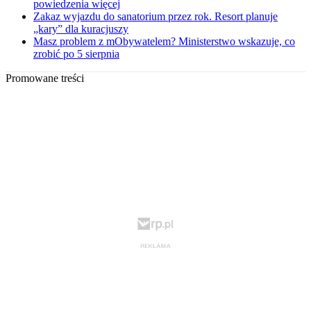
powiedzenia więcej
Zakaz wyjazdu do sanatorium przez rok. Resort planuje
„kary” dla kuracjuszy
Masz problem z mObywatelem? Ministerstwo wskazuje, co
zrobić po 5 sierpnia
Promowane treści