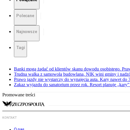
Polecane
Najnowsze
Tagi
Banki mogą żądać od klientów skanu dowodu osobistego. Praw
Trudna walka z samowolą budowlaną. NIK wini gminy i nadzór
Prawo jazdy nie wystarczy do wynajęcia auta. Kary nawet do 30
Zakaz wyjazdu do sanatorium przez rok. Resort planuje „kary”
Promowane treści
KONTAKT
O nas