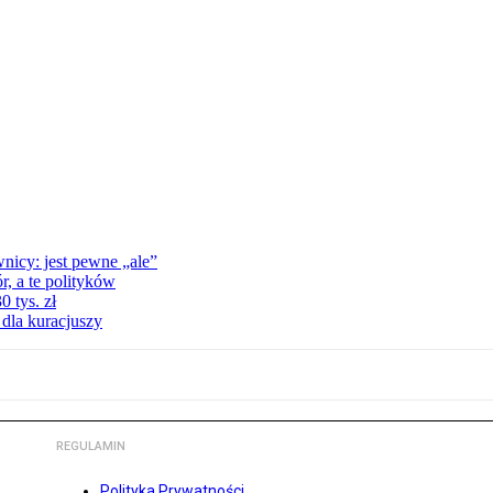
nicy: jest pewne „ale”
, a te polityków
 tys. zł
 dla kuracjuszy
REGULAMIN
Polityka Prywatności