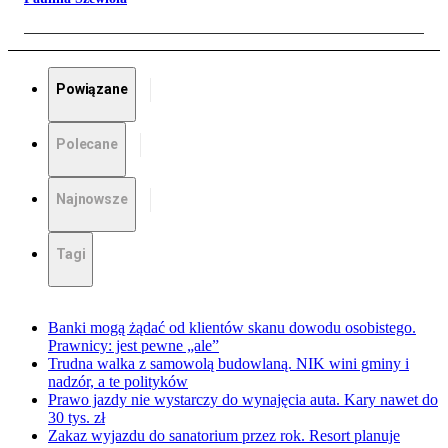
Powiązane
Polecane
Najnowsze
Tagi
Banki mogą żądać od klientów skanu dowodu osobistego.
Prawnicy: jest pewne „ale”
Trudna walka z samowolą budowlaną. NIK wini gminy i
nadzór, a te polityków
Prawo jazdy nie wystarczy do wynajęcia auta. Kary nawet do
30 tys. zł
Zakaz wyjazdu do sanatorium przez rok. Resort planuje