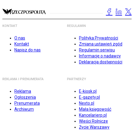
KONTAKT
REGULAMIN
O nas
Polityka Prywatności
Kontakt
Zmiana ustawień zgód
Napisz do nas
Regulamin serwisu
Informacje o nadawcy
Deklaracja dostępności
REKLAMA I PRENUMERATA
PARTNERZY
Reklama
E-kiosk.pl
Ogłoszenia
E-gazety.pl
Prenumerata
Nexto.pl
Archiwum
Mała księgowość
Kancelarierp.pl
Wieści Rolnicze
Życie Warszawy