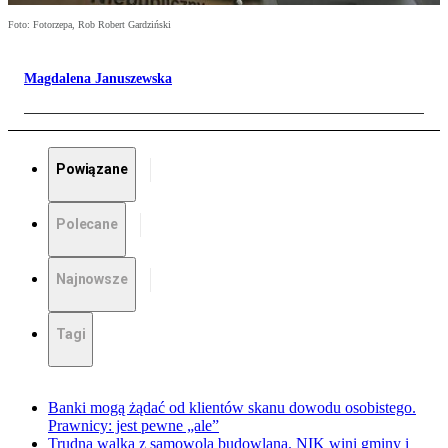
Foto: Fotorzepa, Rob Robert Gardziński
Magdalena Januszewska
Powiązane
Polecane
Najnowsze
Tagi
Banki mogą żądać od klientów skanu dowodu osobistego.
Prawnicy: jest pewne „ale”
Trudna walka z samowolą budowlaną. NIK wini gminy i