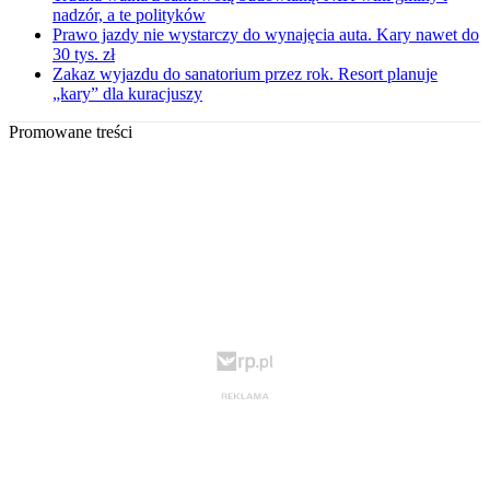
nadzór, a te polityków
Prawo jazdy nie wystarczy do wynajęcia auta. Kary nawet do
30 tys. zł
Zakaz wyjazdu do sanatorium przez rok. Resort planuje
„kary” dla kuracjuszy
Promowane treści