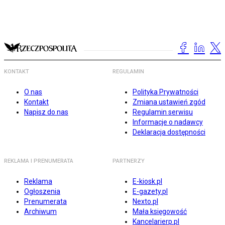
KONTAKT
REGULAMIN
O nas
Polityka Prywatności
Kontakt
Zmiana ustawień zgód
Napisz do nas
Regulamin serwisu
Informacje o nadawcy
Deklaracja dostępności
REKLAMA I PRENUMERATA
PARTNERZY
Reklama
E-kiosk.pl
Ogłoszenia
E-gazety.pl
Prenumerata
Nexto.pl
Archiwum
Mała księgowość
Kancelarierp.pl