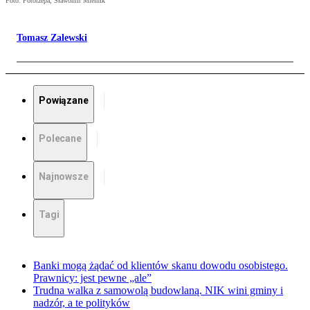
Foto: Fotorzepa, Sławomir Mielnik
Tomasz Zalewski
Powiązane
Polecane
Najnowsze
Tagi
Banki mogą żądać od klientów skanu dowodu osobistego.
Prawnicy: jest pewne „ale”
Trudna walka z samowolą budowlaną. NIK wini gminy i
nadzór, a te polityków