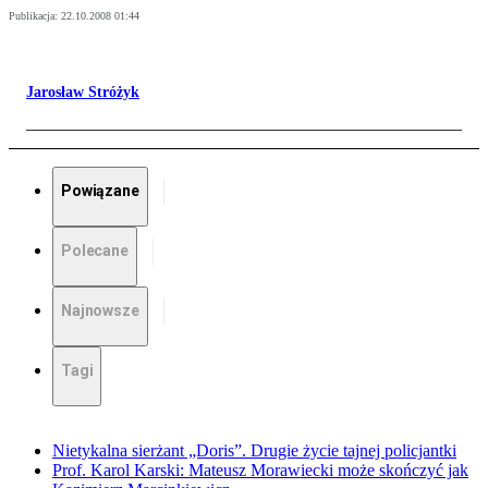
Publikacja:
22.10.2008 01:44
Jarosław Stróżyk
Powiązane
Polecane
Najnowsze
Tagi
Nietykalna sierżant „Doris”. Drugie życie tajnej policjantki
Prof. Karol Karski: Mateusz Morawiecki może skończyć jak