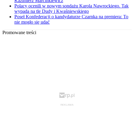
Kazimierz Marcinkiewicz
Polacy ocenili w nowym sondażu Karola Nawrockiego. Tak
wypada na tle Dudy i Kwaśniewskiego
Poseł Konfederacji o kandydaturze Czarnka na premiera: To
nie mogło się udać
Promowane treści