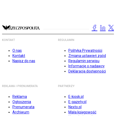
KONTAKT
REGULAMIN
O nas
Polityka Prywatności
Kontakt
Zmiana ustawień zgód
Napisz do nas
Regulamin serwisu
Informacje o nadawcy
Deklaracja dostępności
REKLAMA I PRENUMERATA
PARTNERZY
Reklama
E-kiosk.pl
Ogłoszenia
E-gazety.pl
Prenumerata
Nexto.pl
Archiwum
Mała księgowość