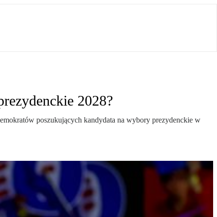
prezydenckie 2028?
ród Demokratów poszukujących kandydata na wybory prezydenckie w