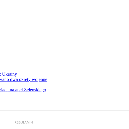
z Ukrainy
owano dwa okręty wojenne
iada na apel Zełenskiego
REGULAMIN