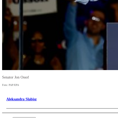
Senator Jon Ossof
Foto: PAP/EPA
Aleksandra Słabisz