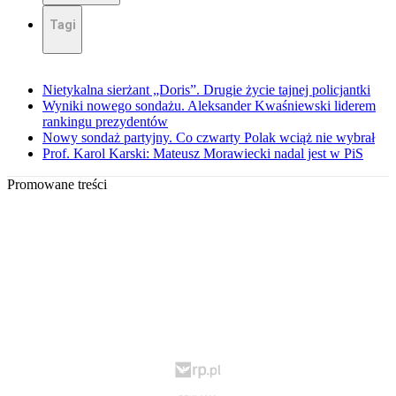
Tagi
Nietykalna sierżant „Doris”. Drugie życie tajnej policjantki
Wyniki nowego sondażu. Aleksander Kwaśniewski liderem
rankingu prezydentów
Nowy sondaż partyjny. Co czwarty Polak wciąż nie wybrał
Prof. Karol Karski: Mateusz Morawiecki nadal jest w PiS
Promowane treści