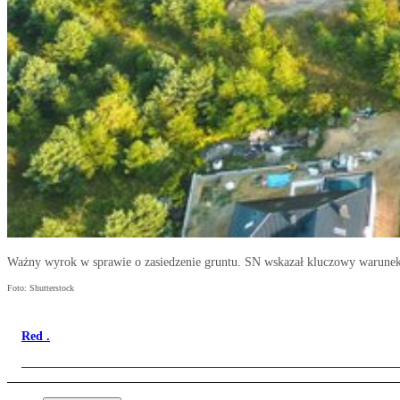
Ważny wyrok w sprawie o zasiedzenie gruntu. SN wskazał kluczowy warune
Foto: Shutterstock
Red .