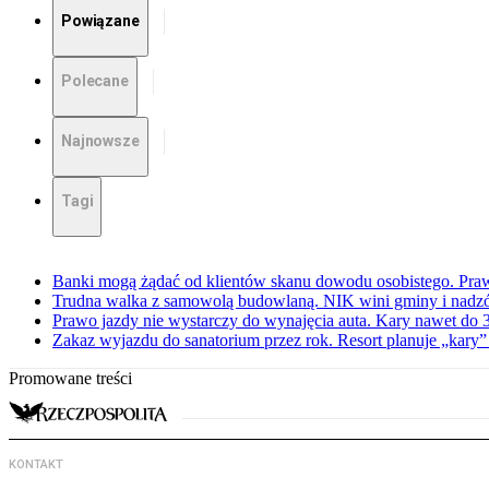
Powiązane
Polecane
Najnowsze
Tagi
Banki mogą żądać od klientów skanu dowodu osobistego. Praw
Trudna walka z samowolą budowlaną. NIK wini gminy i nadzór
Prawo jazdy nie wystarczy do wynajęcia auta. Kary nawet do 30
Zakaz wyjazdu do sanatorium przez rok. Resort planuje „kary”
Promowane treści
KONTAKT