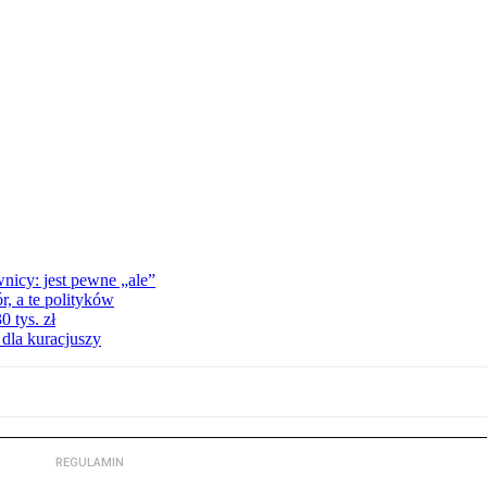
nicy: jest pewne „ale”
, a te polityków
 tys. zł
 dla kuracjuszy
REGULAMIN