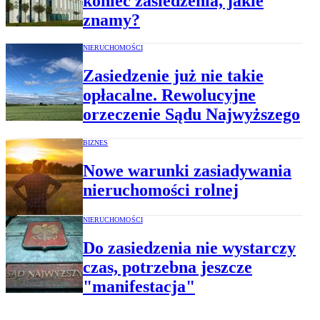
koniec zasiedzenia, jakie
znamy?
NIERUCHOMOŚCI
Zasiedzenie już nie takie
opłacalne. Rewolucyjne
orzeczenie Sądu Najwyższego
BIZNES
Nowe warunki zasiadywania
nieruchomości rolnej
NIERUCHOMOŚCI
Do zasiedzenia nie wystarczy
czas, potrzebna jeszcze
"manifestacja"