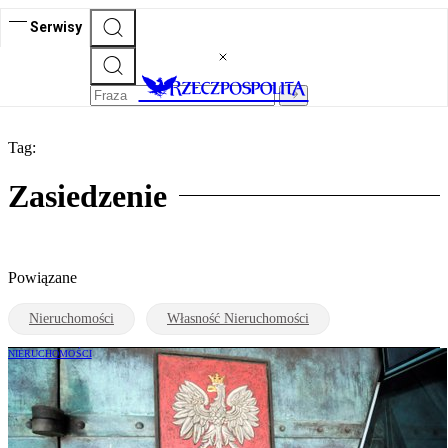
Serwisy
Tag:
Zasiedzenie
Powiązane
Nieruchomości
Własność Nieruchomości
NIERUCHOMOŚCI
Niełatwo zasiedzieć lokal w domu
rodziny. Samo pomieszkiwanie nie
wystarczy