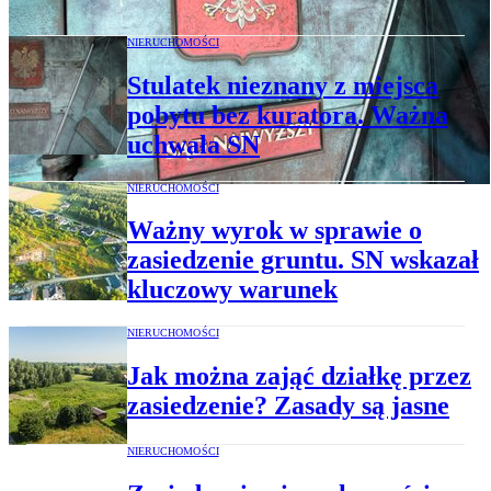
NIERUCHOMOŚCI
Stulatek nieznany z miejsca
pobytu bez kuratora. Ważna
uchwała SN
NIERUCHOMOŚCI
Ważny wyrok w sprawie o
zasiedzenie gruntu. SN wskazał
kluczowy warunek
NIERUCHOMOŚCI
Jak można zająć działkę przez
zasiedzenie? Zasady są jasne
NIERUCHOMOŚCI