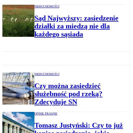
NIERUCHOMOŚCI
Sąd Najwyższy: zasiedzenie
działki za miedzą nie dla
każdego sąsiada
NIERUCHOMOŚCI
Czy można zasiedzieć
służebność pod rzeką?
Zdecyduje SN
OPINIE PRAWNE
Tomasz Justyński: Czy to już