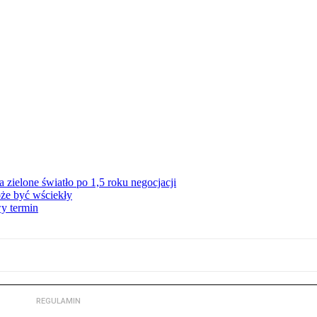
zielone światło po 1,5 roku negocjacji
że być wściekły
y termin
REGULAMIN