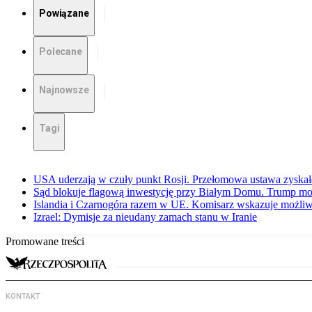
Powiązane
Polecane
Najnowsze
Tagi
USA uderzają w czuły punkt Rosji. Przełomowa ustawa zyskała 
Sąd blokuje flagową inwestycję przy Białym Domu. Trump mo
Islandia i Czarnogóra razem w UE. Komisarz wskazuje możliw
Izrael: Dymisje za nieudany zamach stanu w Iranie
Promowane treści
KONTAKT