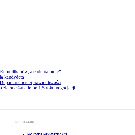
Republikanów, ale nie na mnie”
ła kandydata
Departamencie Sprawiedliwości
zielone światło po 1,5 roku negocjacji
REGULAMIN
Polityka Prywatności