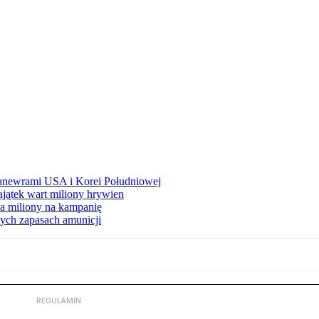
manewrami USA i Korei Południowej
ajątek wart miliony hrywien
 miliony na kampanię
nych zapasach amunicji
REGULAMIN