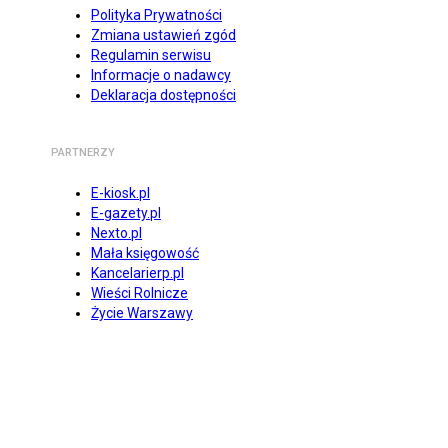
Polityka Prywatności
Zmiana ustawień zgód
Regulamin serwisu
Informacje o nadawcy
Deklaracja dostępności
PARTNERZY
E-kiosk.pl
E-gazety.pl
Nexto.pl
Mała księgowość
Kancelarierp.pl
Wieści Rolnicze
Życie Warszawy