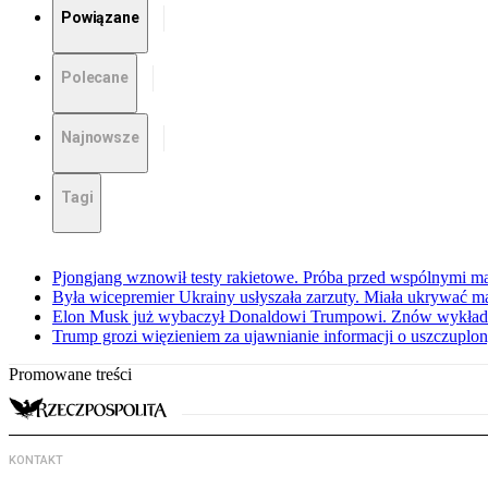
Powiązane
Polecane
Najnowsze
Tagi
Pjongjang wznowił testy rakietowe. Próba przed wspólnymi 
Była wicepremier Ukrainy usłyszała zarzuty. Miała ukrywać m
Elon Musk już wybaczył Donaldowi Trumpowi. Znów wykłada
Trump grozi więzieniem za ujawnianie informacji o uszczuplo
Promowane treści
KONTAKT