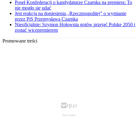
Poseł Konfederacji o kandydaturze Czarnka na premiera: To
nie mogło się udać
Jest reakcja na doniesienia „Rzeczpospolitej” o wymianie
przez PiS Przemysława Czarnka
Nieoficjalnie: Szymon Hołownia gotów przejąć Polskę 2050 i
zostać wicepremierem
Promowane treści