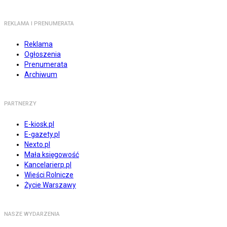
REKLAMA I PRENUMERATA
Reklama
Ogłoszenia
Prenumerata
Archiwum
PARTNERZY
E-kiosk.pl
E-gazety.pl
Nexto.pl
Mała księgowość
Kancelarierp.pl
Wieści Rolnicze
Życie Warszawy
NASZE WYDARZENIA