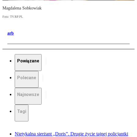
Magdalena Sobkowiak
Foto: TV.RP.PL
arb
Powiązane
Polecane
Najnowsze
Tagi
Nietykalna sierżant „Doris”. Drugie życie tajnej policjantki