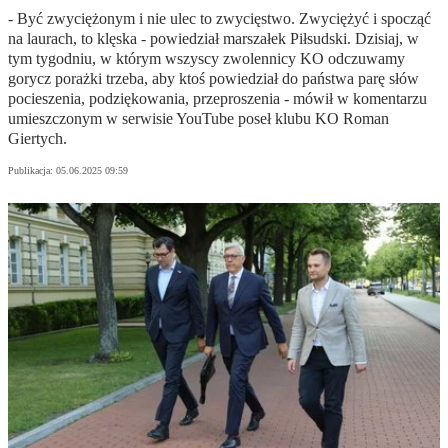
- Być zwyciężonym i nie ulec to zwycięstwo. Zwyciężyć i spocząć
na laurach, to klęska - powiedział marszałek Piłsudski. Dzisiaj, w
tym tygodniu, w którym wszyscy zwolennicy KO odczuwamy
gorycz porażki trzeba, aby ktoś powiedział do państwa parę słów
pocieszenia, podziękowania, przeproszenia - mówił w komentarzu
umieszczonym w serwisie YouTube poseł klubu KO Roman
Giertych.
Publikacja:
05.06.2025 09:59