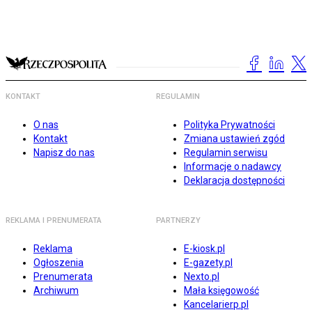
KONTAKT
REGULAMIN
O nas
Polityka Prywatności
Kontakt
Zmiana ustawień zgód
Napisz do nas
Regulamin serwisu
Informacje o nadawcy
Deklaracja dostępności
REKLAMA I PRENUMERATA
PARTNERZY
Reklama
E-kiosk.pl
Ogłoszenia
E-gazety.pl
Prenumerata
Nexto.pl
Archiwum
Mała księgowość
Kancelarierp.pl