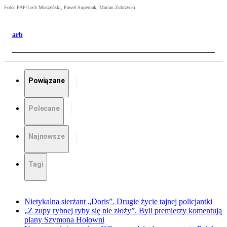
Foto: PAP/Lech Muszyński, Paweł Supernak, Marian Zubrzycki
arb
Powiązane
Polecane
Najnowsze
Tagi
Nietykalna sierżant „Doris”. Drugie życie tajnej policjantki
„Z zupy rybnej ryby się nie złoży”. Byli premierzy komentują
plany Szymona Hołowni