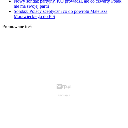
Nowy sondaż partyjny. KO prowadzi, ale co czwarty Polak
nie ma swojej partii
Sondaż: Polacy sceptyczni co do powrotu Mateusza
Morawieckiego do PiS
Promowane treści