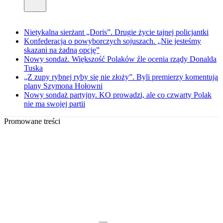
Nietykalna sierżant „Doris”. Drugie życie tajnej policjantki
Konfederacja o powyborczych sojuszach. „Nie jesteśmy
skazani na żadną opcję”
Nowy sondaż. Większość Polaków źle ocenia rządy Donalda
Tuska
„Z zupy rybnej ryby się nie złoży”. Byli premierzy komentują
plany Szymona Hołowni
Nowy sondaż partyjny. KO prowadzi, ale co czwarty Polak
nie ma swojej partii
Promowane treści