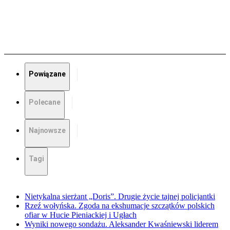
Powiązane
Polecane
Najnowsze
Tagi
Nietykalna sierżant „Doris”. Drugie życie tajnej policjantki
Rzeź wołyńska. Zgoda na ekshumacje szczątków polskich
ofiar w Hucie Pieniackiej i Ugłach
Wyniki nowego sondażu. Aleksander Kwaśniewski liderem