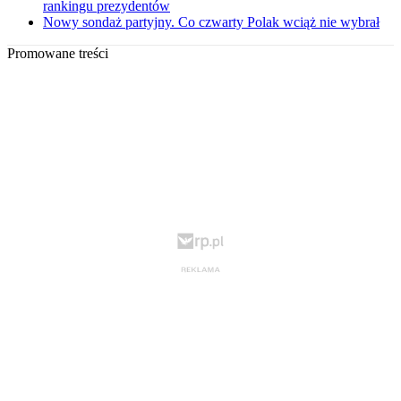
rankingu prezydentów
Nowy sondaż partyjny. Co czwarty Polak wciąż nie wybrał
Promowane treści