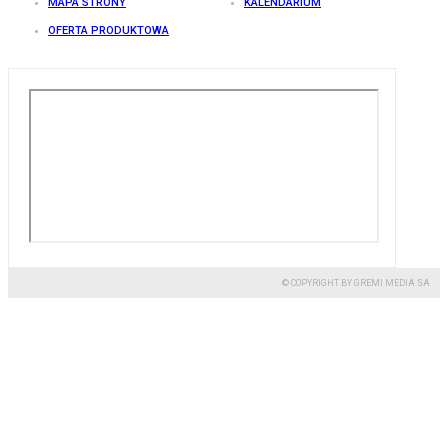
MAPA STRONY
KALENDARIUM
OFERTA PRODUKTOWA
© COPYRIGHT BY GREMI MEDIA SA