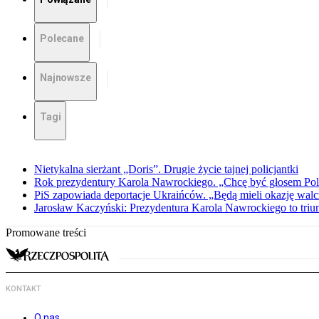
Polecane
Najnowsze
Tagi
Nietykalna sierżant „Doris”. Drugie życie tajnej policjantki
Rok prezydentury Karola Nawrockiego. „Chcę być głosem Pol
PiS zapowiada deportacje Ukraińców. „Będą mieli okazję walc
Jarosław Kaczyński: Prezydentura Karola Nawrockiego to triu
Promowane treści
KONTAKT
O nas