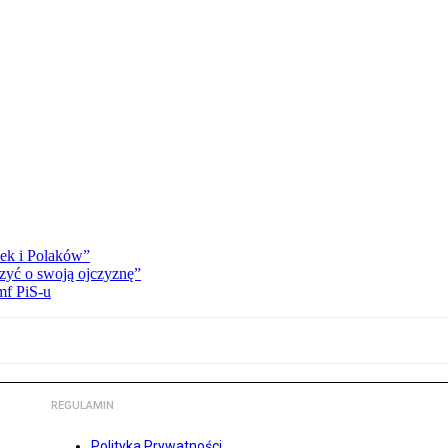
ek i Polaków”
zyć o swoją ojczyznę”
mf PiS-u
REGULAMIN
Polityka Prywatności