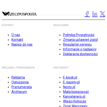
KONTAKT
REGULAMIN
O nas
Polityka Prywatności
Kontakt
Zmiana ustawień zgód
Napisz do nas
Regulamin serwisu
Informacje o nadawcy
Deklaracja dostępności
REKLAMA I PRENUMERATA
PARTNERZY
Reklama
E-kiosk.pl
Ogłoszenia
E-gazety.pl
Prenumerata
Nexto.pl
Archiwum
Mała księgowość
Kancelarierp.pl
Wieści Rolnicze
Życie Warszawy