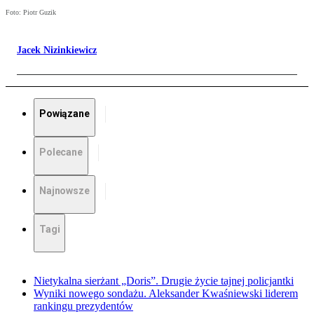
Foto: Piotr Guzik
Jacek Nizinkiewicz
Powiązane
Polecane
Najnowsze
Tagi
Nietykalna sierżant „Doris”. Drugie życie tajnej policjantki
Wyniki nowego sondażu. Aleksander Kwaśniewski liderem
rankingu prezydentów