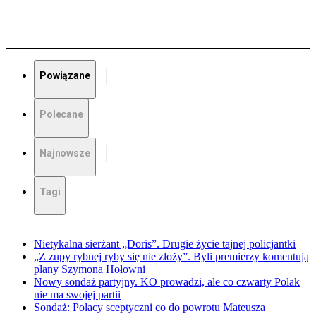
Powiązane
Polecane
Najnowsze
Tagi
Nietykalna sierżant „Doris”. Drugie życie tajnej policjantki
„Z zupy rybnej ryby się nie złoży”. Byli premierzy komentują
plany Szymona Hołowni
Nowy sondaż partyjny. KO prowadzi, ale co czwarty Polak
nie ma swojej partii
Sondaż: Polacy sceptyczni co do powrotu Mateusza