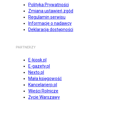
Polityka Prywatności
Zmiana ustawień zgód
Regulamin serwisu
Informacje o nadawcy
Deklaracja dostępności
PARTNERZY
E-kiosk.pl
E-gazety.pl
Nexto.pl
Mała księgowość
Kancelarierp.pl
Wieści Rolnicze
Życie Warszawy