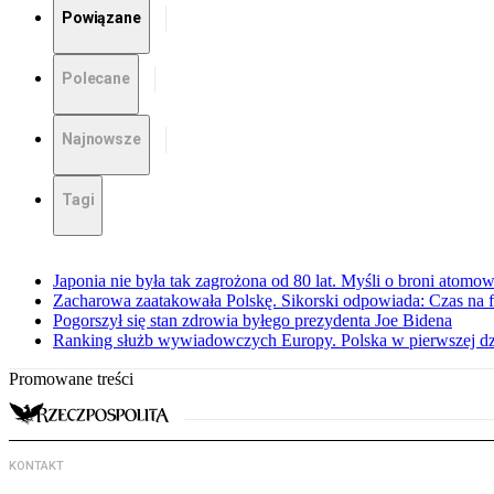
Powiązane
Polecane
Najnowsze
Tagi
Japonia nie była tak zagrożona od 80 lat. Myśli o broni atomow
Zacharowa zaatakowała Polskę. Sikorski odpowiada: Czas na f
Pogorszył się stan zdrowia byłego prezydenta Joe Bidena
Ranking służb wywiadowczych Europy. Polska w pierwszej dzi
Promowane treści
KONTAKT