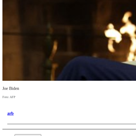
Joe Biden
Foto: AFP
arb