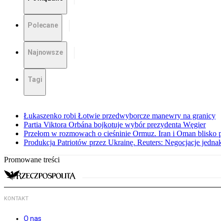
Polecane
Najnowsze
Tagi
Łukaszenko robi Łotwie przedwyborcze manewry na granicy
Partia Viktora Orbána bojkotuje wybór prezydenta Węgier
Przełom w rozmowach o cieśninie Ormuz. Iran i Oman blisko 
Produkcja Patriotów przez Ukrainę. Reuters: Negocjacje jedna
Promowane treści
KONTAKT
O nas