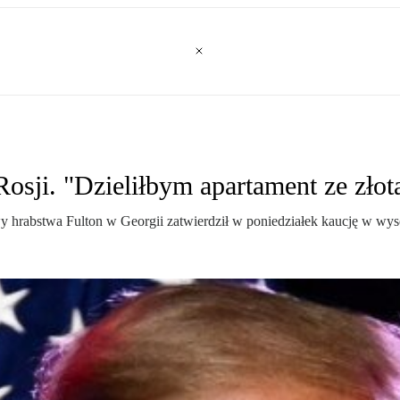
Rosji. "Dzieliłbym apartament ze zło
wy hrabstwa Fulton w Georgii zatwierdził w poniedziałek kaucję w wy