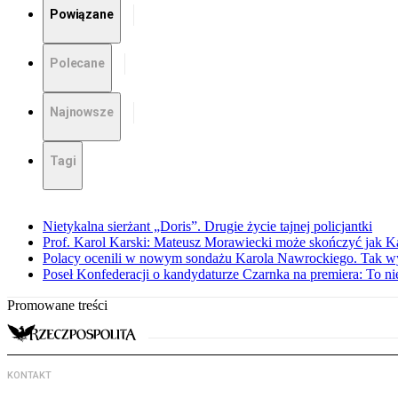
Powiązane
Polecane
Najnowsze
Tagi
Nietykalna sierżant „Doris”. Drugie życie tajnej policjantki
Prof. Karol Karski: Mateusz Morawiecki może skończyć jak K
Polacy ocenili w nowym sondażu Karola Nawrockiego. Tak w
Poseł Konfederacji o kandydaturze Czarnka na premiera: To ni
Promowane treści
KONTAKT