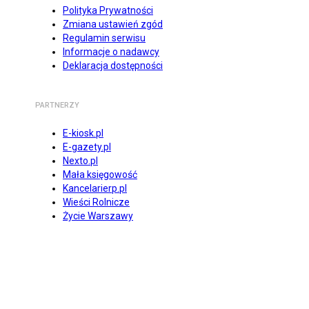
Polityka Prywatności
Zmiana ustawień zgód
Regulamin serwisu
Informacje o nadawcy
Deklaracja dostępności
PARTNERZY
E-kiosk.pl
E-gazety.pl
Nexto.pl
Mała księgowość
Kancelarierp.pl
Wieści Rolnicze
Życie Warszawy