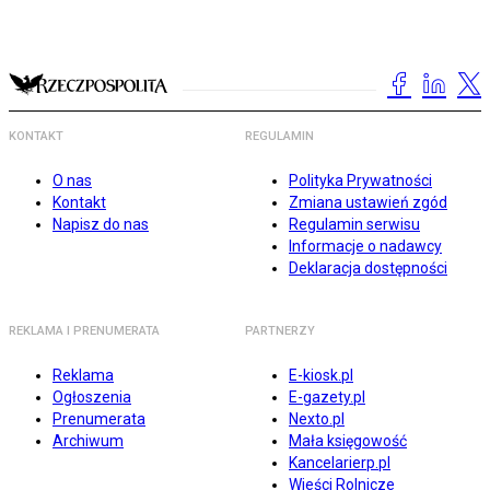
KONTAKT
REGULAMIN
O nas
Polityka Prywatności
Kontakt
Zmiana ustawień zgód
Napisz do nas
Regulamin serwisu
Informacje o nadawcy
Deklaracja dostępności
REKLAMA I PRENUMERATA
PARTNERZY
Reklama
E-kiosk.pl
Ogłoszenia
E-gazety.pl
Prenumerata
Nexto.pl
Archiwum
Mała księgowość
Kancelarierp.pl
Wieści Rolnicze