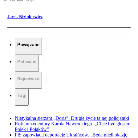
Foto: PAP/Jacek Turczyk
Jacek Nizinkiewicz
Powiązane
Polecane
Najnowsze
Tagi
Nietykalna sierżant „Doris”. Drugie życie tajnej policjantki
Rok prezydentury Karola Nawrockiego. „Chcę być głosem
Polek i Polaków”
PiS zapowiada deportacje Ukraińców. „Będą mieli okazję