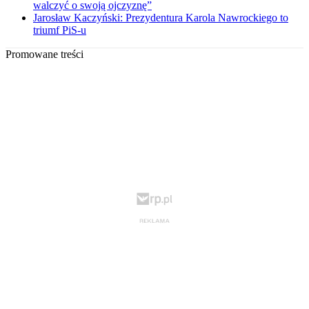
walczyć o swoją ojczyznę”
Jarosław Kaczyński: Prezydentura Karola Nawrockiego to
triumf PiS-u
Promowane treści