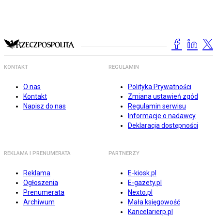
KONTAKT
REGULAMIN
O nas
Polityka Prywatności
Kontakt
Zmiana ustawień zgód
Napisz do nas
Regulamin serwisu
Informacje o nadawcy
Deklaracja dostępności
REKLAMA I PRENUMERATA
PARTNERZY
Reklama
E-kiosk.pl
Ogłoszenia
E-gazety.pl
Prenumerata
Nexto.pl
Archiwum
Mała księgowość
Kancelarierp.pl