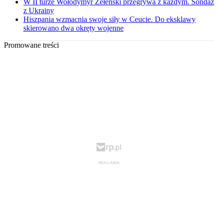
W II turze Wołodymyr Zełenski przegrywa z każdym. Sondaż
z Ukrainy
Hiszpania wzmacnia swoje siły w Ceucie. Do eksklawy
skierowano dwa okręty wojenne
Promowane treści