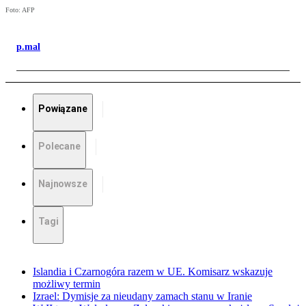
Foto: AFP
p.mal
Powiązane
Polecane
Najnowsze
Tagi
Islandia i Czarnogóra razem w UE. Komisarz wskazuje
możliwy termin
Izrael: Dymisje za nieudany zamach stanu w Iranie