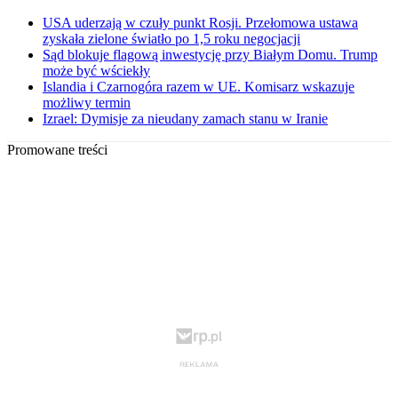
USA uderzają w czuły punkt Rosji. Przełomowa ustawa
zyskała zielone światło po 1,5 roku negocjacji
Sąd blokuje flagową inwestycję przy Białym Domu. Trump
może być wściekły
Islandia i Czarnogóra razem w UE. Komisarz wskazuje
możliwy termin
Izrael: Dymisje za nieudany zamach stanu w Iranie
Promowane treści