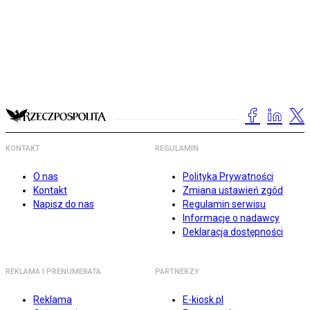
KONTAKT
REGULAMIN
O nas
Polityka Prywatności
Kontakt
Zmiana ustawień zgód
Napisz do nas
Regulamin serwisu
Informacje o nadawcy
Deklaracja dostępności
REKLAMA I PRENUMERATA
PARTNERZY
Reklama
E-kiosk.pl