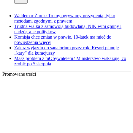
Waldemar Żurek: To my ogrywamy prezydenta, tylko
metodami zgodnymi z prawem
Trudna walka z samowolą budowlaną. NIK wini gminy i
nadzór, a te polityków
Komisja chce zmian w prawie. 10-latek ma mieć do
powiedzenia więcej
Zakaz wyjazdu do sanatorium przez rok. Resort planuje
„kary” dla kuracjuszy
Masz problem z mObywatelem? Ministerstwo wskazuje, co
zrobić po 5 sierpnia
Promowane treści