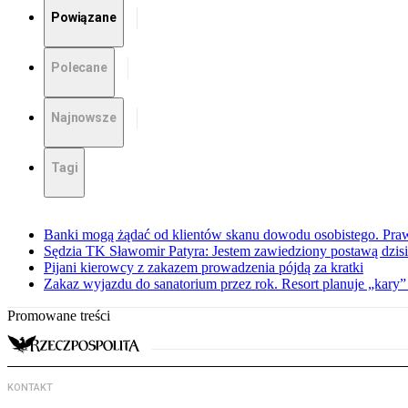
Powiązane
Polecane
Najnowsze
Tagi
Banki mogą żądać od klientów skanu dowodu osobistego. Praw
Sędzia TK Sławomir Patyra: Jestem zawiedziony postawą dzisiej
Pijani kierowcy z zakazem prowadzenia pójdą za kratki
Zakaz wyjazdu do sanatorium przez rok. Resort planuje „kary”
Promowane treści
KONTAKT