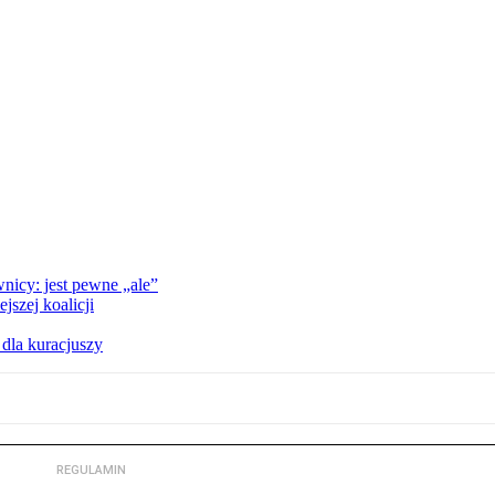
nicy: jest pewne „ale”
szej koalicji
 dla kuracjuszy
REGULAMIN