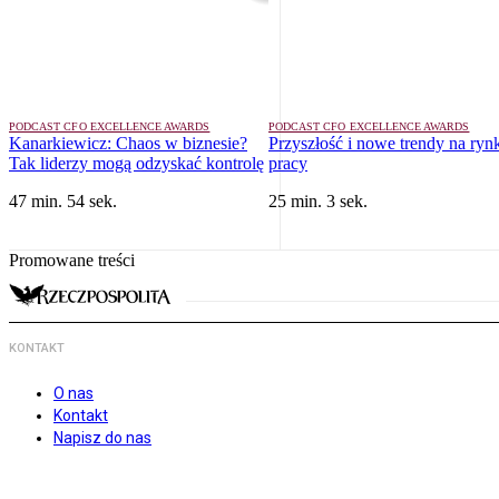
PODCAST CFO EXCELLENCE AWARDS
PODCAST CFO EXCELLENCE AWARDS
Kanarkiewicz: Chaos w biznesie?
Przyszłość i nowe trendy na ryn
Tak liderzy mogą odzyskać kontrolę
pracy
47 min. 54 sek.
25 min. 3 sek.
Promowane treści
KONTAKT
O nas
Kontakt
Napisz do nas