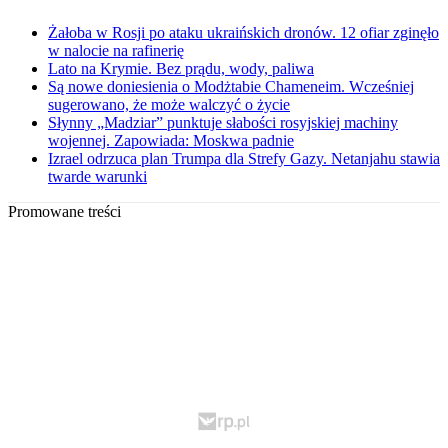
Żałoba w Rosji po ataku ukraińskich dronów. 12 ofiar zginęło
w nalocie na rafinerię
Lato na Krymie. Bez prądu, wody, paliwa
Są nowe doniesienia o Modżtabie Chameneim. Wcześniej
sugerowano, że może walczyć o życie
Słynny „Madziar” punktuje słabości rosyjskiej machiny
wojennej. Zapowiada: Moskwa padnie
Izrael odrzuca plan Trumpa dla Strefy Gazy. Netanjahu stawia
twarde warunki
Promowane treści