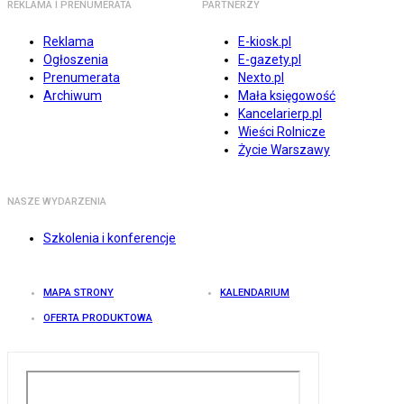
REKLAMA I PRENUMERATA
PARTNERZY
Reklama
E-kiosk.pl
Ogłoszenia
E-gazety.pl
Prenumerata
Nexto.pl
Archiwum
Mała księgowość
Kancelarierp.pl
Wieści Rolnicze
Życie Warszawy
NASZE WYDARZENIA
Szkolenia i konferencje
MAPA STRONY
KALENDARIUM
OFERTA PRODUKTOWA