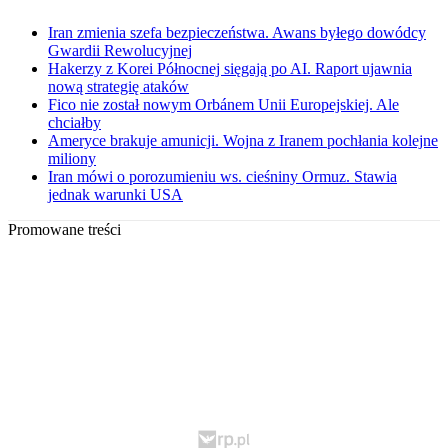
Iran zmienia szefa bezpieczeństwa. Awans byłego dowódcy
Gwardii Rewolucyjnej
Hakerzy z Korei Północnej sięgają po AI. Raport ujawnia
nową strategię ataków
Fico nie został nowym Orbánem Unii Europejskiej. Ale
chciałby
Ameryce brakuje amunicji. Wojna z Iranem pochłania kolejne
miliony
Iran mówi o porozumieniu ws. cieśniny Ormuz. Stawia
jednak warunki USA
Promowane treści