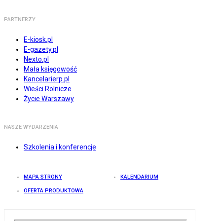
PARTNERZY
E-kiosk.pl
E-gazety.pl
Nexto.pl
Mała księgowość
Kancelarierp.pl
Wieści Rolnicze
Życie Warszawy
NASZE WYDARZENIA
Szkolenia i konferencje
MAPA STRONY
KALENDARIUM
OFERTA PRODUKTOWA