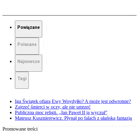
Powiązane
Polecane
Najnowsze
Tagi
Iga Świątek ofiarą Ewy Woydyłło? A może jest odwrotnie?
Zajrzeć śmierci w oczy, ale nie umrzeć
Publiczna moc religii. „Jan Paweł II ją wyczuł”
Mateusz Kusznierewicz. Płynął po falach z ułańską fantazją
Promowane treści