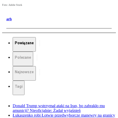
Foto: Adobe Stock
arb
Powiązane
Polecane
Najnowsze
Tagi
Donald Trump wstrzymał ataki na Iran, bo zabrakło mu
amunicji? Nieoficjalnie: Żadał wyjaśnień
Łukaszenko robi Łotwie przedwyborcze manewry na granicy