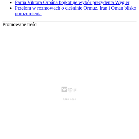
Partia Viktora Orbána bojkotuje wybór prezydenta Węgier
Przełom w rozmowach o cieśninie Ormuz. Iran i Oman blisko
porozumienia
Promowane treści