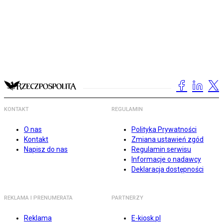
KONTAKT
REGULAMIN
O nas
Polityka Prywatności
Kontakt
Zmiana ustawień zgód
Napisz do nas
Regulamin serwisu
Informacje o nadawcy
Deklaracja dostępności
REKLAMA I PRENUMERATA
PARTNERZY
Reklama
E-kiosk.pl