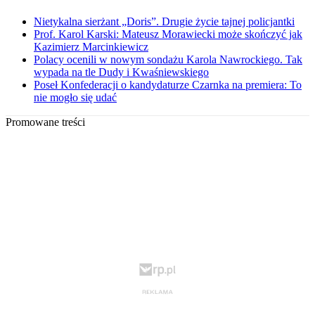
Nietykalna sierżant „Doris”. Drugie życie tajnej policjantki
Prof. Karol Karski: Mateusz Morawiecki może skończyć jak
Kazimierz Marcinkiewicz
Polacy ocenili w nowym sondażu Karola Nawrockiego. Tak
wypada na tle Dudy i Kwaśniewskiego
Poseł Konfederacji o kandydaturze Czarnka na premiera: To
nie mogło się udać
Promowane treści