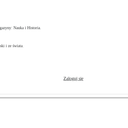
!
azyny: Nauka i Historia.
ki i ze świata.
Zaloguj się