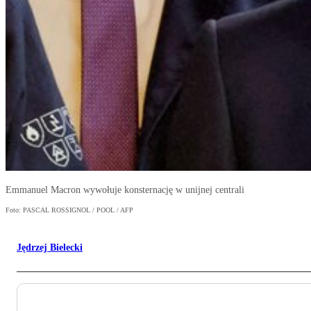
Emmanuel Macron wywołuje konsternację w unijnej centrali
Foto: PASCAL ROSSIGNOL / POOL / AFP
Jędrzej Bielecki