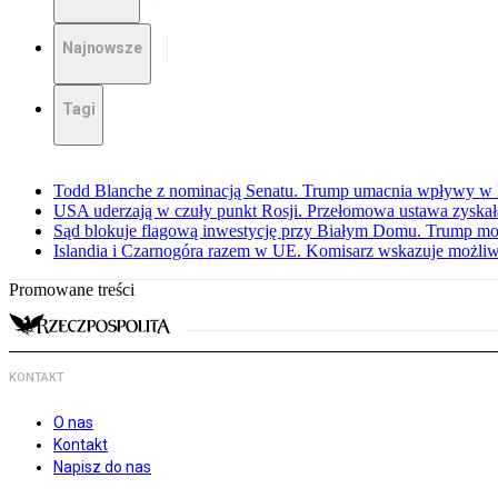
Najnowsze
Tagi
Todd Blanche z nominacją Senatu. Trump umacnia wpływy w 
USA uderzają w czuły punkt Rosji. Przełomowa ustawa zyskała 
Sąd blokuje flagową inwestycję przy Białym Domu. Trump mo
Islandia i Czarnogóra razem w UE. Komisarz wskazuje możliw
Promowane treści
KONTAKT
O nas
Kontakt
Napisz do nas