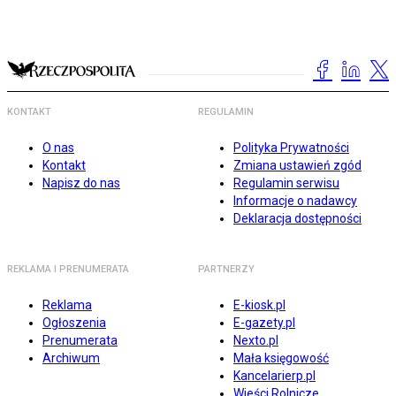
KONTAKT
REGULAMIN
O nas
Polityka Prywatności
Kontakt
Zmiana ustawień zgód
Napisz do nas
Regulamin serwisu
Informacje o nadawcy
Deklaracja dostępności
REKLAMA I PRENUMERATA
PARTNERZY
Reklama
E-kiosk.pl
Ogłoszenia
E-gazety.pl
Prenumerata
Nexto.pl
Archiwum
Mała księgowość
Kancelarierp.pl
Wieści Rolnicze