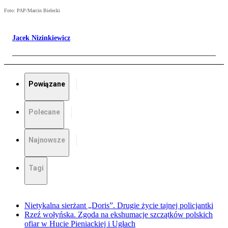
Foto: PAP/Marcin Bielecki
Jacek Nizinkiewicz
Powiązane
Polecane
Najnowsze
Tagi
Nietykalna sierżant „Doris”. Drugie życie tajnej policjantki
Rzeź wołyńska. Zgoda na ekshumacje szczątków polskich
ofiar w Hucie Pieniackiej i Ugłach