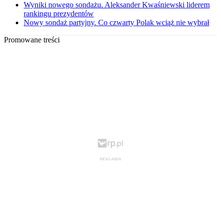
Wyniki nowego sondażu. Aleksander Kwaśniewski liderem
rankingu prezydentów
Nowy sondaż partyjny. Co czwarty Polak wciąż nie wybrał
Promowane treści