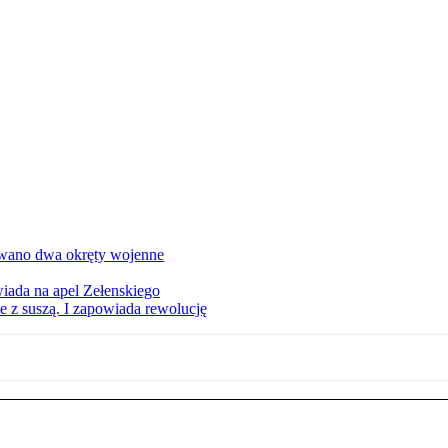
owano dwa okręty wojenne
iada na apel Zełenskiego
 z suszą. I zapowiada rewolucję