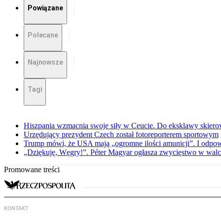
Powiązane
Polecane
Najnowsze
Tagi
Hiszpania wzmacnia swoje siły w Ceucie. Do eksklawy skier
Urzędujący prezydent Czech został fotoreporterem sportowym
Trump mówi, że USA mają „ogromne ilości amunicji”. I odpow
„Dziękuję, Węgry!”. Péter Magyar ogłasza zwycięstwo w walce
Promowane treści
KONTAKT