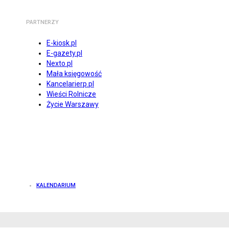
PARTNERZY
E-kiosk.pl
E-gazety.pl
Nexto.pl
Mała księgowość
Kancelarierp.pl
Wieści Rolnicze
Życie Warszawy
KALENDARIUM