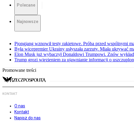
Polecane
Najnowsze
Pjongjang wznowił testy rakietowe. Próba przed wspólnymi 
Była wicepremier Ukrainy usłyszała zarzuty. Miała ukrywać m
Elon Musk już wybaczył Donaldowi Trumpowi. Znów wykłada
Trump grozi więzieniem za ujawnianie informacji o uszczuplo
Promowane treści
KONTAKT
O nas
Kontakt
Napisz do nas