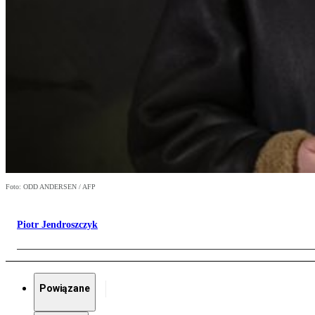
Foto: ODD ANDERSEN / AFP
Piotr Jendroszczyk
Powiązane