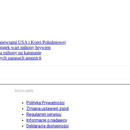
manewrami USA i Korei Południowej
ajątek wart miliony hrywien
 miliony na kampanię
nych zapasach amunicji
REGULAMIN
Polityka Prywatności
Zmiana ustawień zgód
Regulamin serwisu
Informacje o nadawcy
Deklaracja dostępności