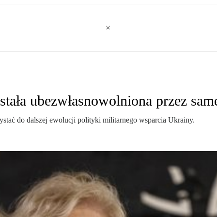
ostała ubezwłasnowolniona przez sam
tać do dalszej ewolucji polityki militarnego wsparcia Ukrainy.