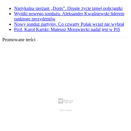
Nietykalna sierżant „Doris”. Drugie życie tajnej policjantki
Wyniki nowego sondażu. Aleksander Kwaśniewski liderem
rankingu prezydentów
Nowy sondaż partyjny. Co czwarty Polak wciąż nie wybrał
Prof. Karol Karski: Mateusz Morawiecki nadal jest w PiS
Promowane treści