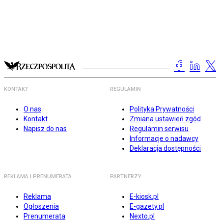
KONTAKT
REGULAMIN
O nas
Polityka Prywatności
Kontakt
Zmiana ustawień zgód
Napisz do nas
Regulamin serwisu
Informacje o nadawcy
Deklaracja dostępności
REKLAMA I PRENUMERATA
PARTNERZY
Reklama
E-kiosk.pl
Ogłoszenia
E-gazety.pl
Prenumerata
Nexto.pl