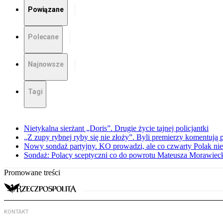
Powiązane
Polecane
Najnowsze
Tagi
Nietykalna sierżant „Doris”. Drugie życie tajnej policjantki
„Z zupy rybnej ryby się nie złoży”. Byli premierzy komentuj
Nowy sondaż partyjny. KO prowadzi, ale co czwarty Polak nie 
Sondaż: Polacy sceptyczni co do powrotu Mateusza Morawiec
Promowane treści
KONTAKT