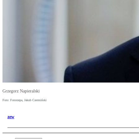
Grzegorz Napieralski
Foto: Fotorzepa, Jakub Czermiński
zew