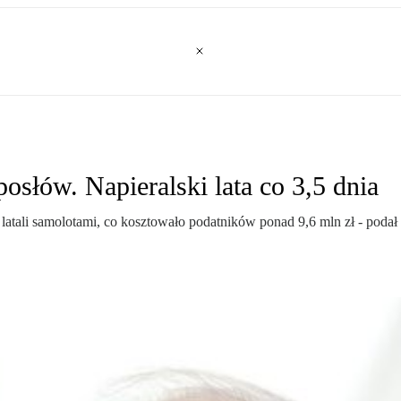
osłów. Napieralski lata co 3,5 dnia
atali samolotami, co kosztowało podatników ponad 9,6 mln zł - podał "