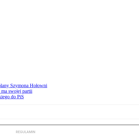
ą plany Szymona Hołowni
ma swojej partii
kiego do PiS
REGULAMIN