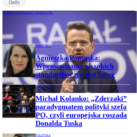
Osoby
OPINIE POLITYCZNO - SPOŁECZNE
Marek Migalski: Czy Rafał Trzaskowski
wierzy w mity?
POLITYKA
Agnieszka Pomaska:
Wprowadzanie wysokich
standardów nie jest łatwe
KOMENTARZE
Michał Kolanko: „Zderzaki”
paradygmatem polityki szefa
PO, czyli europejska roszada
Donalda Tuska
POLITYKA