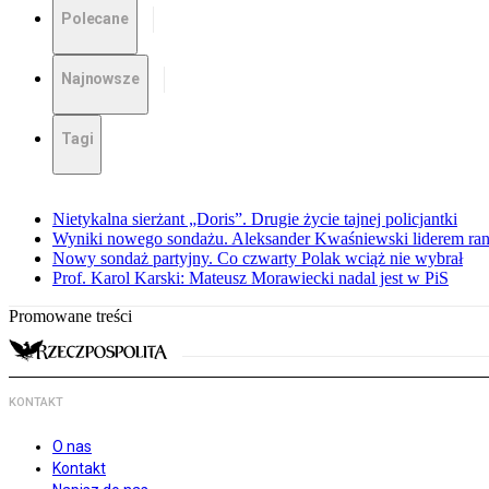
Polecane
Najnowsze
Tagi
Nietykalna sierżant „Doris”. Drugie życie tajnej policjantki
Wyniki nowego sondażu. Aleksander Kwaśniewski liderem ra
Nowy sondaż partyjny. Co czwarty Polak wciąż nie wybrał
Prof. Karol Karski: Mateusz Morawiecki nadal jest w PiS
Promowane treści
KONTAKT
O nas
Kontakt